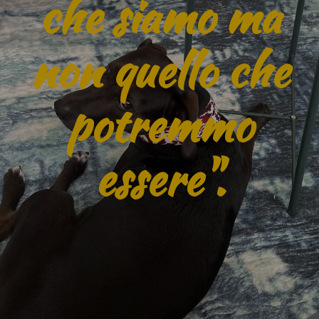
che siamo ma
non quello che
potremmo
essere".