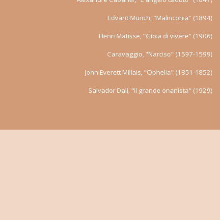
Edvard Munch, "Malinconia" (1894)
Henri Matisse, "Gioia di vivere" (1906)
Caravaggio, "Narciso" (1597-1599)
John Everett Millais, "Ophelia" (1851-1852)
Salvador Dalí, "Il grande onanista" (1929)
Crea il tuo sito web con
Webador