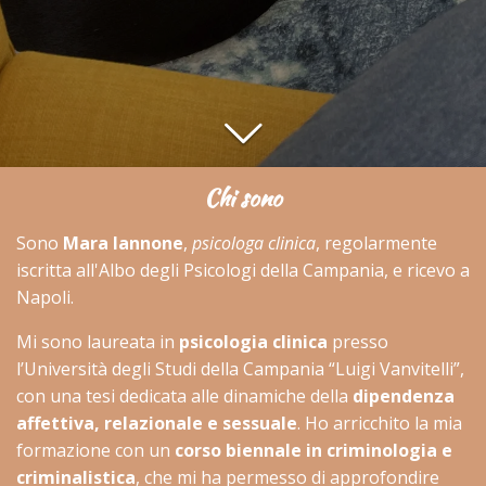
Chi sono
Sono
Mara Iannone
,
psicologa clinica
, regolarmente
iscritta all'Albo degli Psicologi della Campania, e ricevo a
Napoli.
Mi sono laureata in
psicologia clinica
presso
l’Università degli Studi della Campania “Luigi Vanvitelli”,
con una tesi dedicata alle dinamiche della
dipendenza
affettiva, relazionale e sessuale
. Ho arricchito la mia
formazione con un
corso biennale in criminologia e
criminalistica
, che mi ha permesso di approfondire