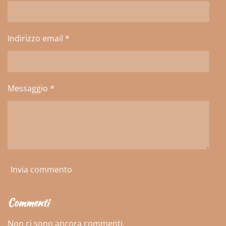
i
i
i
i
Indirizzo email *
Messaggio *
Invia commento
Commenti
Non ci sono ancora commenti.