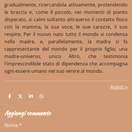
gradualmente, ricercandola attivamente, protendendo
le braccia e, come il piccolo, nei momenti di pianto
disperato, si calmi soltanto attraverso il contatto fisico
con la mamma, la sua voce, le sue carezze, il suo
respiro. Per il nuovo nato tutto il mondo si condensa
nella madre, e, parallelamente, la madre si fa
rappresentante del mondo per il proprio figlio; una
madre-universo, unico Altro, che testimonia
l'imprescindibile stato di dipendenza che accompagna
ogni essere umano nel suo venire al mondo.
Avanti
»
C
C
C
C
o
o
o
o
n
n
n
n
Aggiungi commento
d
d
d
d
i
i
i
i
v
v
v
v
Nome *
i
i
i
i
d
d
d
d